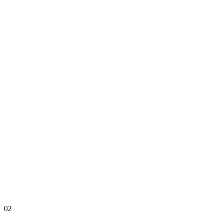
Ver perfil
Angélica
Cárdenas Moreno
02