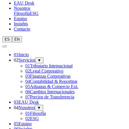
EAU Desk
Nosotros
Filosofía
ESG
Equipo
Insights
Contacto
ES
EN
0
1
Inicio
0
2
Servicios
▼
01
Tributario Internacional
02
Legal Corporativo
03
Finanzas Corporativas
04
Contabilidad & Reporting
05
Aduanas & Comercio Ext.
06
Cambios Internacionales
07
Precios de Transferencia
0
3
EAU Desk
0
4
Nosotros
▼
01
Filosofía
02
ESG
0
5
Equipo
0
6
Insights