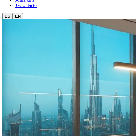
0
7
Contacto
ES
EN