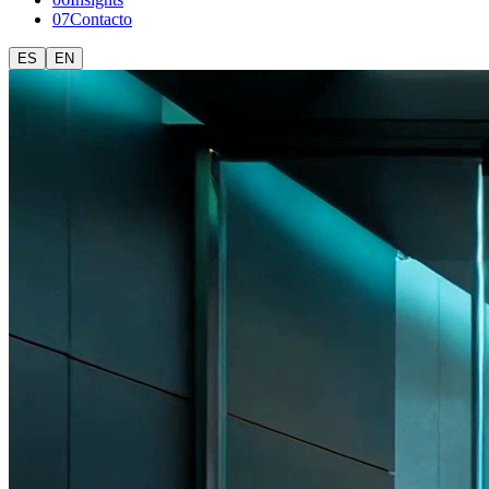
0
7
Contacto
ES
EN