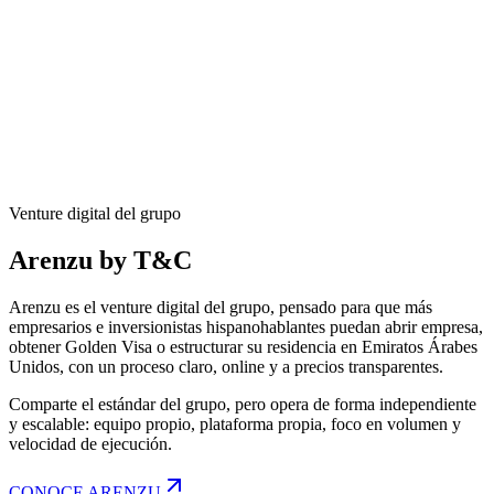
Tributario, legal, finanzas, contabilidad, aduanas, cambios y precios
de transferencia. Una sola firma integrada para operaciones cross-
border de empresas y family offices, con atención directa de socio
en cada mandato, en Bogotá, Londres y Dubái.
Atención directa de socio
Empresas y family offices
Mandatos premium en Emiratos Árabes Unidos
Bogotá · Londres · Dubái
Venture digital del grupo
PORTAFOLIO DE SERVICIOS
CONOCE AL EQUIPO
Arenzu
by T&C
Arenzu es el venture digital del grupo, pensado para que más
empresarios e inversionistas hispanohablantes puedan abrir empresa,
obtener Golden Visa o estructurar su residencia en Emiratos Árabes
Unidos, con un proceso claro, online y a precios transparentes.
Comparte el estándar del grupo, pero opera de forma independiente
y escalable: equipo propio, plataforma propia, foco en volumen y
velocidad de ejecución.
CONOCE ARENZU