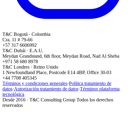
T&C
Bogotá
·
Colombia
Cra. 11 # 79-66
+57 317 6606992
T&C
Dubái
·
E.A.U.
Meydan Grandstand, 6th floor, Meydan Road, Nad Al Sheba
+971 58 680 8978
T&C
Londres
·
Reino Unido
1 Newfoundland Place, Postcode E14 4BP, Office 30-03
+44 7708 405345
Términos y condiciones generales
·
Política tratamiento de
datos
·
Autorización tratamiento de datos
·
Términos plataforma
tecnológica
Desde 2016 · T&C Consulting Group Todos los derechos
reservados