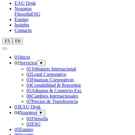
EAU Desk
Nosotros
Filosofía
ESG
Equipo
Insights
Contacto
ES
EN
0
1
Inicio
0
2
Servicios
▼
01
Tributario Internacional
02
Legal Corporativo
03
Finanzas Corporativas
04
Contabilidad & Reporting
05
Aduanas & Comercio Ext.
06
Cambios Internacionales
07
Precios de Transferencia
0
3
EAU Desk
0
4
Nosotros
▼
01
Filosofía
02
ESG
0
5
Equipo
0
6
Insights