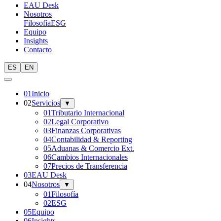
EAU Desk
Nosotros
Filosofía
ESG
Equipo
Insights
Contacto
ES
EN
0
1
Inicio
0
2
Servicios
▼
01
Tributario Internacional
02
Legal Corporativo
03
Finanzas Corporativas
04
Contabilidad & Reporting
05
Aduanas & Comercio Ext.
06
Cambios Internacionales
07
Precios de Transferencia
0
3
EAU Desk
0
4
Nosotros
▼
01
Filosofía
02
ESG
0
5
Equipo
0
6
Insights