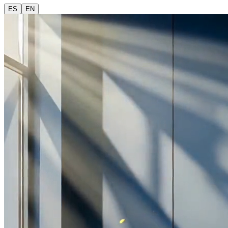
ES
EN