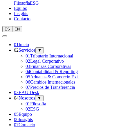
Filosofía
ESG
Equipo
Insights
Contacto
ES
EN
0
1
Inicio
0
2
Servicios
▼
01
Tributario Internacional
02
Legal Corporativo
03
Finanzas Corporativas
04
Contabilidad & Reporting
05
Aduanas & Comercio Ext.
06
Cambios Internacionales
07
Precios de Transferencia
0
3
EAU Desk
0
4
Nosotros
▼
01
Filosofía
02
ESG
0
5
Equipo
0
6
Insights
0
7
Contacto