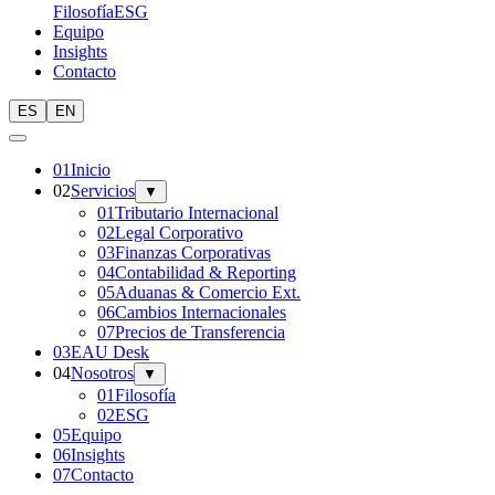
Filosofía
ESG
Equipo
Insights
Contacto
ES
EN
0
1
Inicio
0
2
Servicios
▼
01
Tributario Internacional
02
Legal Corporativo
03
Finanzas Corporativas
04
Contabilidad & Reporting
05
Aduanas & Comercio Ext.
06
Cambios Internacionales
07
Precios de Transferencia
0
3
EAU Desk
0
4
Nosotros
▼
01
Filosofía
02
ESG
0
5
Equipo
0
6
Insights
0
7
Contacto