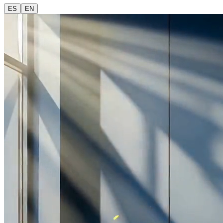
ES
EN